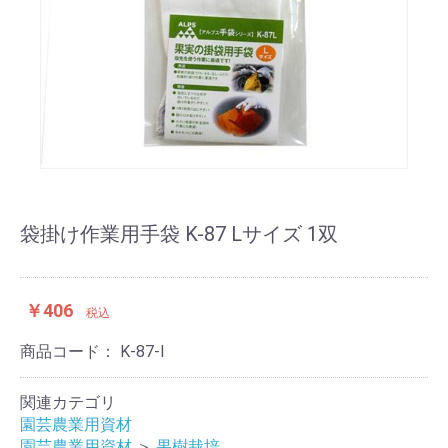
袋掛け作業用手袋 K-87 Lサイズ 1双
￥406
税込
商品コード：
K-87-l
関連カテゴリ
園芸農業用資材
園芸農業用資材
＞
果樹栽培