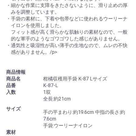
・細かな作業に支障をきたさないように、滑り止めの厚
みを調整しています。
・手袋の素材に、下着や包帯などに使われるウーリーナ
イロンを使用しました。
フィット感が高く滑らかな肌触りの素材なので、一般
的な軍手のようなゴワゴワした感じがありません。
・通気性と吸湿性が高い薄手の生地なので、ムレの不快
感がありません。/p>
商品情報
商品名
柑橘収穫用手袋 K-87 Lサイズ
品番
K-87-L
入数
1双
全長:約21cm
サイズ
手の平まわり:約19.6cm
中指の長さ:約
7.6cm
手袋:ウーリーナイロン
素材