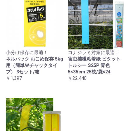
小分け保存に最適！
コナジラミ対策に最適！
ネルパック おこめ保存 5kg
害虫捕獲粘着紙 ビタット
用（簡単Ｗチャックタイ
トルシー S25P 青色
プ） 3セット/箱
5×35cm 25枚/袋×24
￥1,397
￥22,440