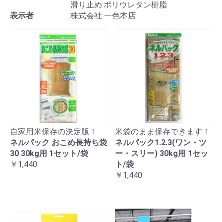
滑り止め:ポリウレタン樹脂
表示者
株式会社 一色本店
自家用米保存の決定版！
米袋のまま保存できます！
ネルパック おこめ長持ち袋
ネルパック1.2.3(ワン・ツ
30 30kg用 1セット/袋
ー・スリー) 30kg用 1セッ
￥1,440
ト/袋
￥1,440