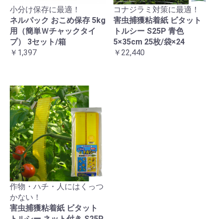
小分け保存に最適！
コナジラミ対策に最適！
ネルパック おこめ保存 5kg
害虫捕獲粘着紙 ビタット
用（簡単Ｗチャックタイ
トルシー S25P 青色
プ） 3セット/箱
5×35cm 25枚/袋×24
￥1,397
￥22,440
作物・ハチ・人にはくっつ
かない！
害虫捕獲粘着紙 ビタット
トルシー ネット付き S25P