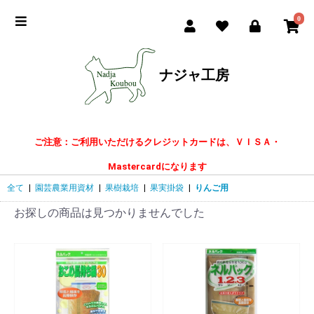
0
ナジャ工房
ご注意：ご利用いただけるクレジットカードは、ＶＩＳＡ・
Mastercardになります
全て
|
園芸農業用資材
|
果樹栽培
|
果実掛袋
|
りんご用
お探しの商品は見つかりませんでした