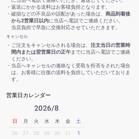
に当店へ電話で連絡いただき、返送してください。
・返送にかかる送料はお客様負担となります。
・破損などの不良品や誤配があった場合は、
商品到着後
から2営業日以内
に当店へ電話でご連絡ください。
当店負担で早急に交換対応させていただきます。
キャンセル
・ご注文をキャンセルされる場合は、
注文当日の営業時
間内または翌営業日の正午
までに当店へ電話でご連絡
ください。
・当店へキャンセルの連絡なく受取を拒否をされた場合
は、お客様に往復の送料を負担していただいておりま
す。
営業日カレンダー
2026/8
日
月
火
水
木
金
土
26
27
28
29
30
31
1