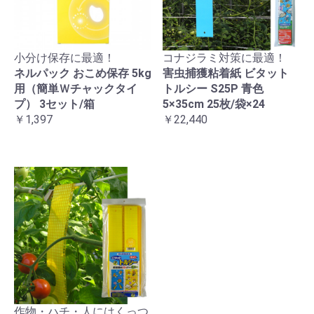
小分け保存に最適！
コナジラミ対策に最適！
ネルパック おこめ保存 5kg
害虫捕獲粘着紙 ビタット
用（簡単Ｗチャックタイ
トルシー S25P 青色
プ） 3セット/箱
5×35cm 25枚/袋×24
￥1,397
￥22,440
作物・ハチ・人にはくっつ